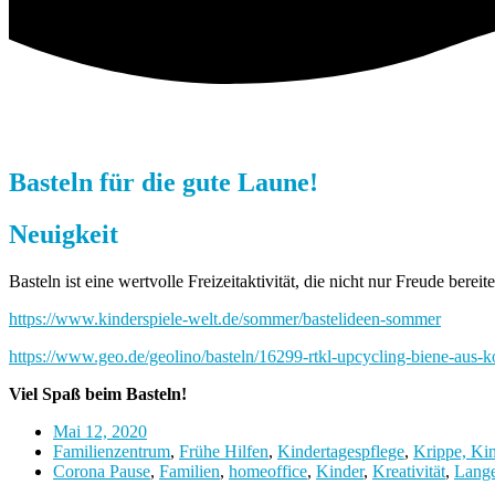
Basteln für die gute Laune!
Neuigkeit
Basteln ist eine wertvolle Freizeitaktivität, die nicht nur Freude be
https://www.kinderspiele-welt.de/sommer/bastelideen-sommer
https://www.geo.de/geolino/basteln/16299-rtkl-upcycling-biene-aus-
Viel Spaß beim Basteln!
Mai 12, 2020
Familienzentrum
,
Frühe Hilfen
,
Kindertagespflege
,
Krippe, Ki
Corona Pause
,
Familien
,
homeoffice
,
Kinder
,
Kreativität
,
Lange