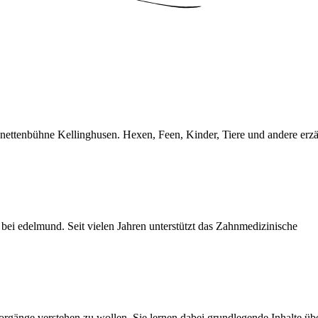
ttenbühne Kellinghusen. Hexen, Feen, Kinder, Tiere und andere erzä
bei edelmund. Seit vielen Jahren unterstützt das Zahnmedizinische
orgänge verstehen zu wollen. Sie lernen dabei grundlegende Inhalte übe