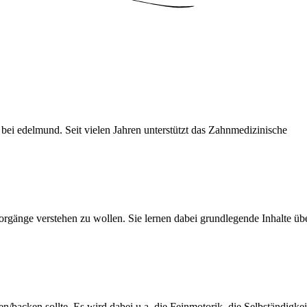
bei edelmund. Seit vielen Jahren unterstützt das Zahnmedizinische
orgänge verstehen zu wollen. Sie lernen dabei grundlegende Inhalte übe
backen sollte. Es wird dabei u.a. die Feinmotorik, die Selbständigkei