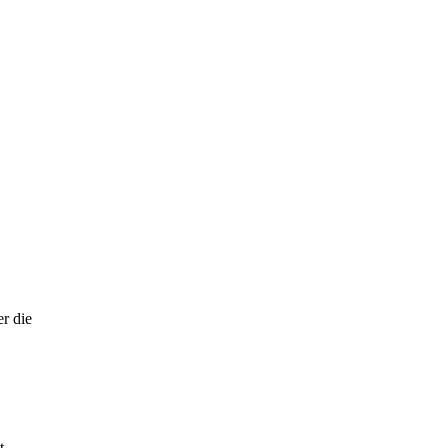
r die
t