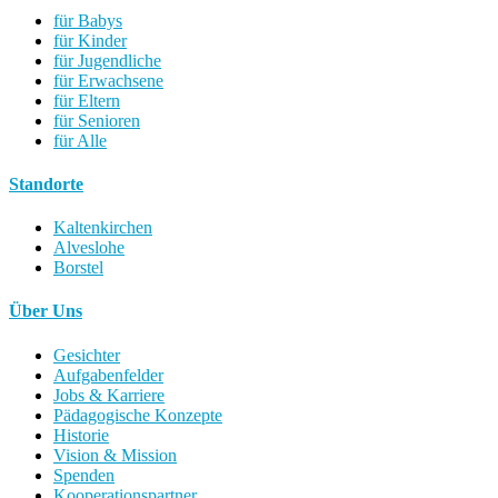
für Babys
für Kinder
für Jugendliche
für Erwachsene
für Eltern
für Senioren
für Alle
Standorte
Kaltenkirchen
Alveslohe
Borstel
Über Uns
Gesichter
Aufgabenfelder
Jobs & Karriere
Pädagogische Konzepte
Historie
Vision & Mission
Spenden
Kooperationspartner