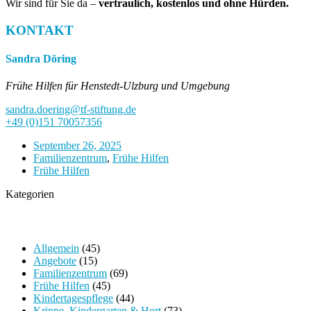
Wir sind für Sie da –
vertraulich, kostenlos und ohne Hürden.
KONTAKT
Sandra Döring
Frühe Hilfen für Henstedt-Ulzburg und Umgebung
sandra.doering@tf-stiftung.de
+49 (0)151 70057356
September 26, 2025
Familienzentrum
,
Frühe Hilfen
Frühe Hilfen
Kategorien
Allgemein
(45)
Angebote
(15)
Familienzentrum
(69)
Frühe Hilfen
(45)
Kindertagespflege
(44)
Krippe, Kindergarten & Hort
(73)