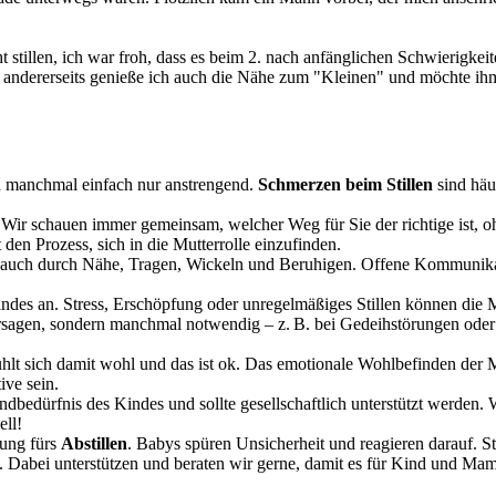
stillen, ich war froh, dass es beim 2. nach anfänglichen Schwierigkeite
ehr, andererseits genieße ich auch die Nähe zum "Kleinen" und möchte i
d manchmal einfach nur anstrengend.
Schmerzen beim Stillen
sind häu
 Wir schauen immer gemeinsam, welcher Weg für Sie der richtige ist, 
t den Prozess, sich in die Mutterrolle einzufinden.
t auch durch Nähe, Tragen, Wickeln und Beruhigen. Offene Kommunikatio
des an. Stress, Erschöpfung oder unregelmäßiges Stillen können die Mi
rsagen, sondern manchmal notwendig – z. B. bei Gedeihstörungen oder w
ühlt sich damit wohl und das ist ok. Das emotionale Wohlbefinden der M
ive sein.
Grundbedürfnis des Kindes und sollte gesellschaftlich unterstützt werde
ell!
zung fürs
Abstillen
. Babys spüren Unsicherheit und reagieren darauf. Steh
. Dabei unterstützen und beraten wir gerne, damit es für Kind und Ma