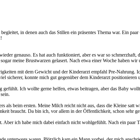
egleitet, in denen auch das Stillen ein präsentes Thema war. Ein paar
!
 wieder genauso. Es hat auch funktioniert, aber es war so schmerzhaft, 
 sogar meine Brustwarzen gelasert. Nach etwa einer Woche haben wir un
rigkeiten mit dem Gewicht und der Kinderarzt empfahl Pre-Nahrung. I
el sicherer, konnte mich gut gegenüber dem Kinderarzt positionieren un
 gefühlt. Ich wollte gerne helfen, etwas beitragen, aber das Baby wollt
sein.
ers als beim ersten. Meine Milch reicht nicht aus, dass die Kleine satt w
 braucht. Da bin ich, vor allem in der Öffentlichkeit, schon sehr ges
iert. Aber ich habe mich dabei einfach nicht wohlgefühlt. Nach ein paar
ade unterwegs waren. Plötzlich kam ein Mann vorbei, der mich anschrie 