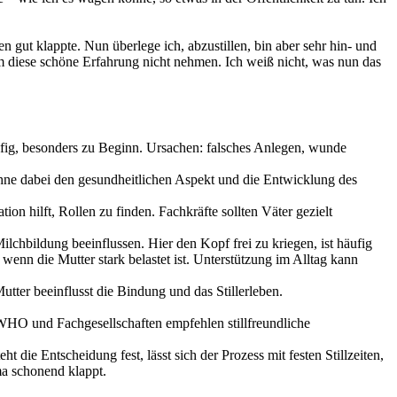
n gut klappte. Nun überlege ich, abzustillen, bin aber sehr hin- und
hm diese schöne Erfahrung nicht nehmen. Ich weiß nicht, was nun das
fig, besonders zu Beginn. Ursachen: falsches Anlegen, wunde
ohne dabei den gesundheitlichen Aspekt und die Entwicklung des
n hilft, Rollen zu finden. Fachkräfte sollten Väter gezielt
lchbildung beeinflussen. Hier den Kopf frei zu kriegen, ist häufig
enn die Mutter stark belastet ist. Unterstützung im Alltag kann
utter beeinflusst die Bindung und das Stillerleben.
n. WHO und Fachgesellschaften empfehlen stillfreundliche
t die Entscheidung fest, lässt sich der Prozess mit festen Stillzeiten,
ma schonend klappt.