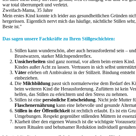
war total überrumpelt und verletzt.
Zweifach-Mama, 35 Jahre
Mein erstes Kind konnte ich leider aus gesundheitlichen Gründen nicht 
hergerissen. Eigentlich nervt mich das häufige, nächtliche Stillen s
Beste ist."
Das sagen unsere Fachkräfte zu Ihren Stillgeschichten:
Stillen kann wunderschön, aber auch herausfordernd sein – un
Brustwarzen, starker Milchspendereflex.
Unsicherheiten
sind ganz normal, vor allem beim ersten Kind.
Kindes außer Acht zu lassen. Vertrauen in sich selbst unterstütz
Väter
erleben oft Ambivalenz in der Stillzeit. Bindung entsteh
einbeziehen.
Die
Milchbildung
passt sich normalerweise dem Bedarf des Kin
beim weiteren Kind die Herausforderung. Zufüttern ist kein Ve
helfen, das Stillen zu erleichtern und den Stress zu nehmen.
Stillen ist eine
persönliche Entscheidung
. Nicht jede Mutter f
Flaschenernährung
kann eine liebevolle und gesunde Alternat
Stillen in der Öffentlichkeit
ist rechtlich erlaubt. Es ist ein 
Umgebungen. Respekt gegenüber stillenden Müttern ist essenzi
Klarheit über den eigenen Wunsch ist die wichtigste Vorausset
neuen Ritualen und behutsamer Reduktion individuell gestalten