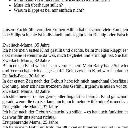
Muss ich überhaupt stillen?
Warum klappt es bei mir einfach nicht?
Unsere Fachkräfte von den Frühen Hilfen haben schon viele Familien b
jede Stillgeschichte ist individuell und es gibt kein Richtig oder Falsch
Zweifach-Mama, 35 Jahre
Ich habe mein erstes Kind gestillt und dachte, beim zweiten klappt es
dass meine Hebamme da war, mich begleitet und ermutigt hat. Sie hat
Zweifach-Mama, 32 Jahre
Beim ersten Kind war ich sehr verunsichert. Mein Baby hatte Schwie
und Verena habe ich das geschafft. Beim zweiten Kind war ich dann vi
Einfach-Papa, 30 Jahre
In der ersten Zeit nach der Geburt habe ich mich manchmal überflüssig
Ordnung, aber ich hatte trotzdem das Gefühl, irgendwie außen vor zu 
Zweifach-Mama, 32 Jahre
Ich stille meine Tochter gerne, allerdings ist es beim 2. Kind ganz and
gerade wenn die Große dann auch noch meine Hilfe oder Aufmerksamkeit
Erstgebärende Mama, 37 Jahre
Ich habe nach der Geburt versucht, zu stillen – es hat auch funktion
das war für uns genau richtig.
Erstgebärende Mama, 25 Jahre
Ich habe mein Baby im Auto gestillt, weil es hungrig war und wir ger