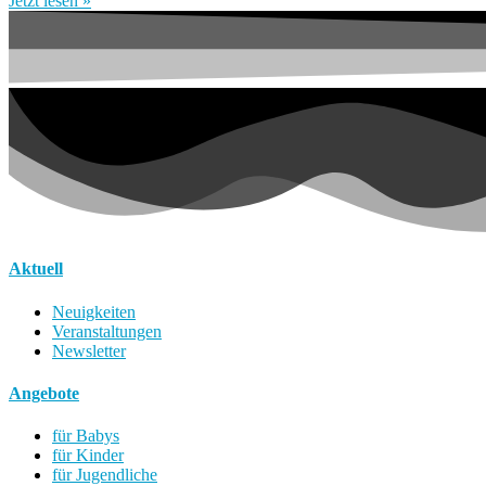
Jetzt lesen »
Aktuell
Neuigkeiten
Veranstaltungen
Newsletter
Angebote
für Babys
für Kinder
für Jugendliche