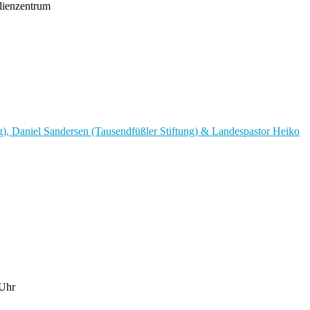
ilienzentrum
 Uhr