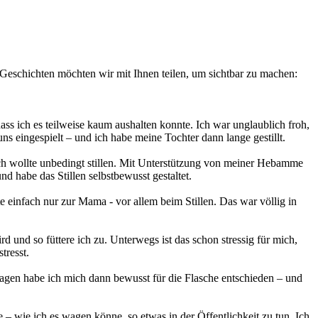
 Geschichten möchten wir mit Ihnen teilen, um sichtbar zu machen:
dass ich es teilweise kaum aushalten konnte. Ich war unglaublich froh,
s eingespielt – und ich habe meine Tochter dann lange gestillt.
ch wollte unbedingt stillen. Mit Unterstützung von meiner Hebamme
d habe das Stillen selbstbewusst gestaltet.
e einfach nur zur Mama - vor allem beim Stillen. Das war völlig in
ird und so füttere ich zu. Unterwegs ist das schon stressig für mich,
tresst.
 Tagen habe ich mich dann bewusst für die Flasche entschieden – und
– wie ich es wagen könne, so etwas in der Öffentlichkeit zu tun. Ich