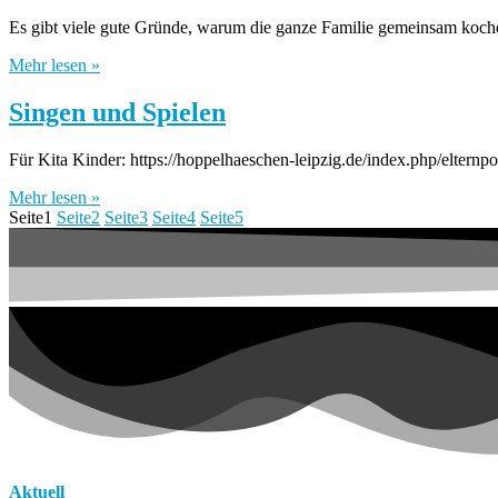
Es gibt viele gute Gründe, warum die ganze Familie gemeinsam koche
Mehr lesen »
Singen und Spielen
Für Kita Kinder: https://hoppelhaeschen-leipzig.de/index.php/elternpo
Mehr lesen »
Seite
1
Seite
2
Seite
3
Seite
4
Seite
5
Aktuell