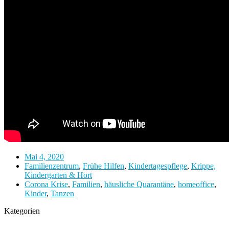
Mai 4, 2020
Familienzentrum
,
Frühe Hilfen
,
Kindertagespflege
,
Krippe,
Kindergarten & Hort
Corona Krise
,
Familien
,
häusliche Quarantäne
,
homeoffice
,
Kinder
,
Tanzen
Kategorien