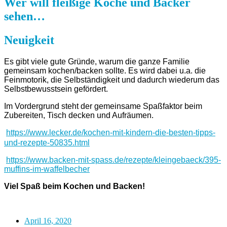
Wer will fleißige Köche und Bäcker
sehen…
Neuigkeit
Es gibt viele gute Gründe, warum die ganze Familie
gemeinsam kochen/backen sollte. Es wird dabei u.a. die
Feinmotorik, die Selbständigkeit und dadurch wiederum das
Selbstbewusstsein gefördert.
Im Vordergrund steht der gemeinsame Spaßfaktor beim
Zubereiten, Tisch decken und Aufräumen.
https://www.lecker.de/kochen-mit-kindern-die-besten-tipps-
und-rezepte-50835.html
https://www.backen-mit-spass.de/rezepte/kleingebaeck/395-
muffins-im-waffelbecher
Viel Spaß beim Kochen und Backen!
April 16, 2020