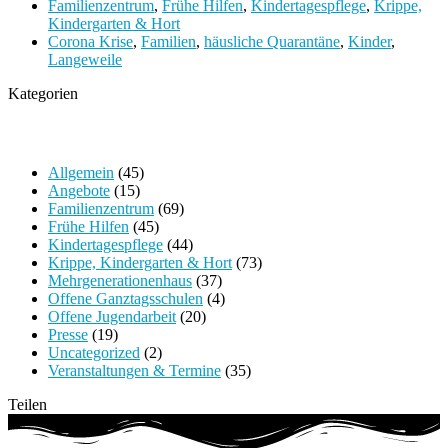
Familienzentrum
,
Frühe Hilfen
,
Kindertagespflege
,
Krippe,
Kindergarten & Hort
Corona Krise
,
Familien
,
häusliche Quarantäne
,
Kinder
,
Langeweile
Kategorien
Allgemein
(45)
Angebote
(15)
Familienzentrum
(69)
Frühe Hilfen
(45)
Kindertagespflege
(44)
Krippe, Kindergarten & Hort
(73)
Mehrgenerationenhaus
(37)
Offene Ganztagsschulen
(4)
Offene Jugendarbeit
(20)
Presse
(19)
Uncategorized
(2)
Veranstaltungen & Termine
(35)
Teilen