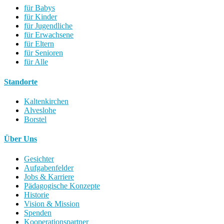
für Babys
für Kinder
für Jugendliche
für Erwachsene
für Eltern
für Senioren
für Alle
Standorte
Kaltenkirchen
Alveslohe
Borstel
Über Uns
Gesichter
Aufgabenfelder
Jobs & Karriere
Pädagogische Konzepte
Historie
Vision & Mission
Spenden
Kooperationspartner