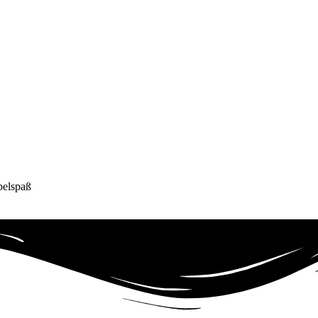
belspaß