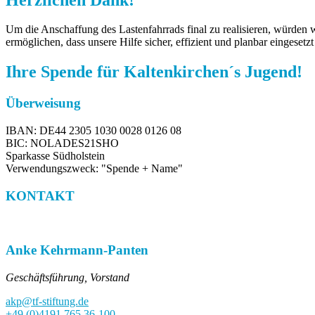
Um die Anschaffung des Lastenfahrrads final zu realisieren, würden w
ermöglichen, dass unsere Hilfe sicher, effizient und planbar eingesetz
Ihre Spende für Kaltenkirchen´s Jugend!
Überweisung
IBAN: DE44 2305 1030 0028 0126 08
BIC: NOLADES21SHO
Sparkasse Südholstein
Verwendungszweck: "Spende + Name"
KONTAKT
Anke Kehrmann-Panten
Geschäftsführung, Vorstand
akp@tf-stiftung.de
+49 (0)4191 765 36-100