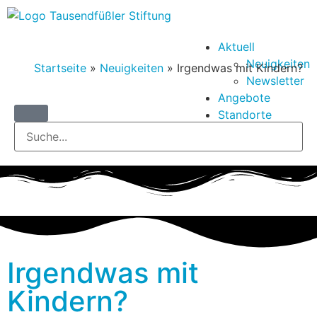
Aktuell
Neuigkeiten
Startseite
»
Neuigkeiten
»
Irgendwas mit Kindern?
Newsletter
Angebote
Standorte
Über Uns
Irgendwas mit
Kindern?