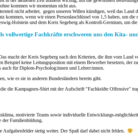
 ist in der aktuellen Zeit immens wichtig, um die gewohnten Betreuung
aber ohne kommen wir momentan nicht aus.
ternteil nicht arbeitet, gegen unseren Willen kündigen, weil das Land 
z kommen, wenn wir einen Personlaschlüssel von 1,5 haben, um die rest
eswig-Holstein und dem Kreis Segeberg als Kontroll-Gremium, um die
ls vollwertige Fachkräfte erschweren uns den Kita- un
en. Das macht der Kreis Segeberg nach den Kriterien, die ihm vom Land
Beispiel keine Leitungsposition mit einem Bewerber besetzen, der zuvo
ens auch für Diplom-Psycholog:innen und Lehrer:innen.
n, wie es sie in anderen Bundes
ländern bereits gibt.
eitsklima, motivierte Teams sowie individuelle Entwicklungs-möglichke
e der Familienbildung.
Aufgabenfelder stetig weiter. Der Spaß darf dabei nicht fehlen.