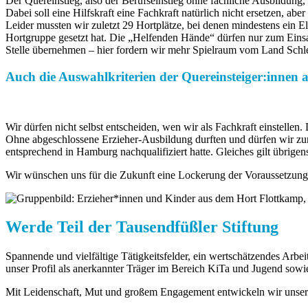
Der Quereinstieg, also der Berufseinstieg ohne fachliche Ausbildung,
Dabei soll eine Hilfskraft eine Fachkraft natürlich nicht ersetzen, 
Leider mussten wir zuletzt 29 Hortplätze, bei denen mindestens ein El
Hortgruppe gesetzt hat. Die „Helfenden Hände“ dürfen nur zum Einsat
Stelle übernehmen – hier fordern wir mehr Spielraum vom Land Schl
Auch die Auswahlkriterien der Quereinsteiger:innen a
Wir dürfen nicht selbst entscheiden, wen wir als Fachkraft einstell
Ohne abgeschlossene Erzieher-Ausbildung durften und dürfen wir zum 
entsprechend in Hamburg nachqualifiziert hatte. Gleiches gilt übrig
Wir wünschen uns für die Zukunft eine Lockerung der Voraussetzunge
Werde Teil der Tausendfüßler Stiftung
Spannende und vielfältige Tätigkeitsfelder, ein wertschätzendes Arb
unser Profil als anerkannter Träger im Bereich KiTa und Jugend sowi
Mit Leidenschaft, Mut und großem Engagement entwickeln wir unsere 