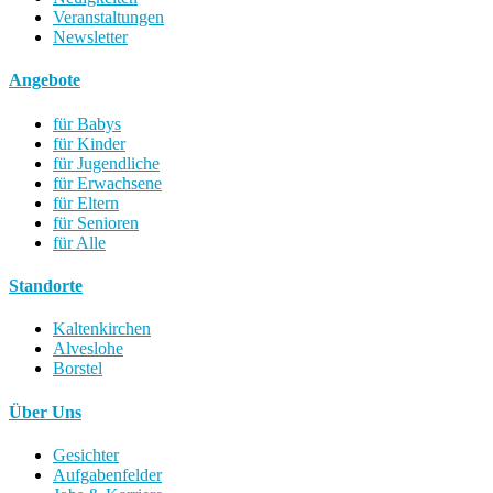
Veranstaltungen
Newsletter
Angebote
für Babys
für Kinder
für Jugendliche
für Erwachsene
für Eltern
für Senioren
für Alle
Standorte
Kaltenkirchen
Alveslohe
Borstel
Über Uns
Gesichter
Aufgabenfelder