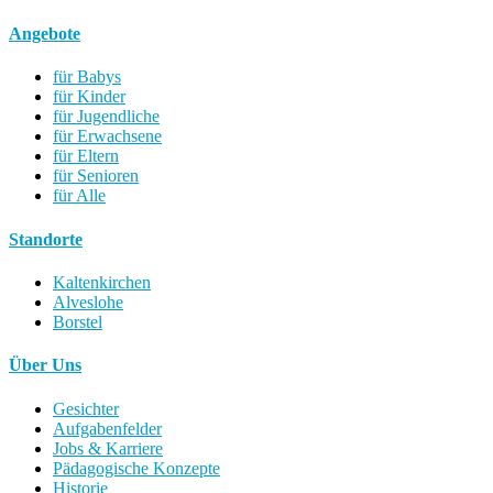
Angebote
für Babys
für Kinder
für Jugendliche
für Erwachsene
für Eltern
für Senioren
für Alle
Standorte
Kaltenkirchen
Alveslohe
Borstel
Über Uns
Gesichter
Aufgabenfelder
Jobs & Karriere
Pädagogische Konzepte
Historie