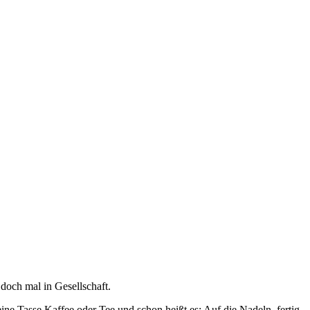
doch mal in Gesellschaft.
ne Tasse Kaffee oder Tee und schon heißt es: Auf die Nadeln, fertig,