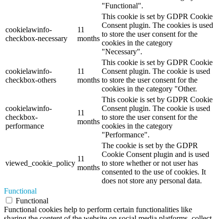
"Functional".
This cookie is set by GDPR Cookie
Consent plugin. The cookies is used
cookielawinfo-
11
to store the user consent for the
checkbox-necessary
months
cookies in the category
"Necessary".
This cookie is set by GDPR Cookie
cookielawinfo-
11
Consent plugin. The cookie is used
checkbox-others
months
to store the user consent for the
cookies in the category "Other.
This cookie is set by GDPR Cookie
cookielawinfo-
Consent plugin. The cookie is used
11
checkbox-
to store the user consent for the
months
performance
cookies in the category
"Performance".
The cookie is set by the GDPR
Cookie Consent plugin and is used
11
viewed_cookie_policy
to store whether or not user has
months
consented to the use of cookies. It
does not store any personal data.
Functional
Functional
Functional cookies help to perform certain functionalities like
sharing the content of the website on social media platforms, collect