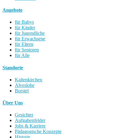
Angebote
für Babys
für Kinder
für Jugendliche
für Erwachsene
für Eltern
für Senioren
für Alle
Standorte
Kaltenkirchen
Alveslohe
Borstel
Über Uns
Gesichter
Aufgabenfelder
Jobs & Karriere
Pädagogische Konzepte
Historie