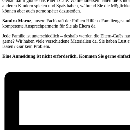
Genau dafür gibt es das Eltern-Café. Währenddessen haben die Kinder
anderen Kindern spielen und Spaß haben, während Sie die Möglichke
können aber auch gerne später dazustoßen.
Sandra Moroz
, unsere Fachkraft der Frühen Hilfen / Familiengesundh
kompetente Ansprechpartnerin für Sie als Eltern da.
Jede Familie ist unterschiedlich – deshalb werden die Eltern-Cafés 
gerne? Wir haben viele verschiedene Materialien da. Sie haben Lust 
lassen? Gar kein Problem.
Eine Anmeldung ist nicht erforderlich. Kommen Sie gerne einfac