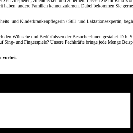
 Zeit zu spielen, zu entdecken und zu lernen. Lassen Sie Ihr Kind Kör
it haben, andere Familien kennenzulernen. Dabei bekommen Sie gerne 
eits- und Kinderkrankenpflegerin / Still- und Laktationsexpertin, beglei
nach den Wünsche und Bedürfnissen der Besucher:innen gestaltet. D.h. S
auf Sing- und Fingerspiele? Unsere Fachkräfte bringe jede Menge Beisp
h vorbei.