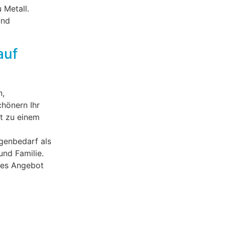
 Metall.
und
auf
n,
hönern Ihr
t zu einem
igenbedarf als
und Familie.
ches Angebot