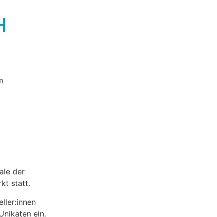
H
ale der
rkt
statt.
ller:innen
nikaten ein.