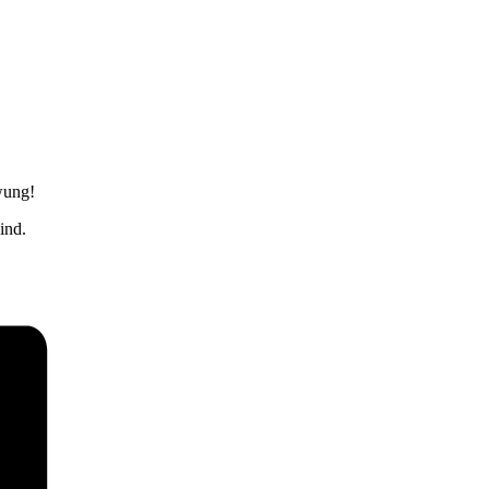
wung!
ind.