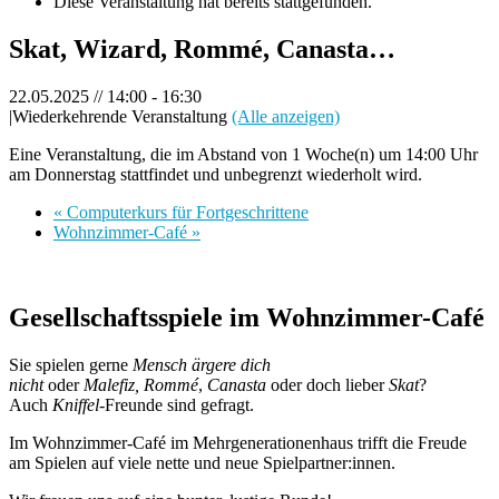
Diese Veranstaltung hat bereits stattgefunden.
Skat, Wizard, Rommé, Canasta…
22.05.2025 // 14:00
-
16:30
|
Wiederkehrende Veranstaltung
(Alle anzeigen)
Eine Veranstaltung, die im Abstand von 1 Woche(n) um 14:00 Uhr
am Donnerstag stattfindet und unbegrenzt wiederholt wird.
«
Computerkurs für Fortgeschrittene
Wohnzimmer-Café
»
Gesellschaftsspiele im Wohnzimmer-Café
Sie spielen gerne
Mensch ärgere dich
nicht
oder
Malefiz,
Rommé
,
Canasta
oder doch lieber
Skat
?
Auch
Kniffel
-Freunde sind gefragt.
Im Wohnzimmer-Café im Mehrgenerationenhaus trifft die Freude
am Spielen auf viele nette und neue Spielpartner:innen.