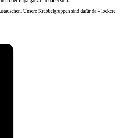
ama oder Papa ganz nah dabei sind.
ustauschen. Unsere Krabbelgruppen sind dafür da – lockere