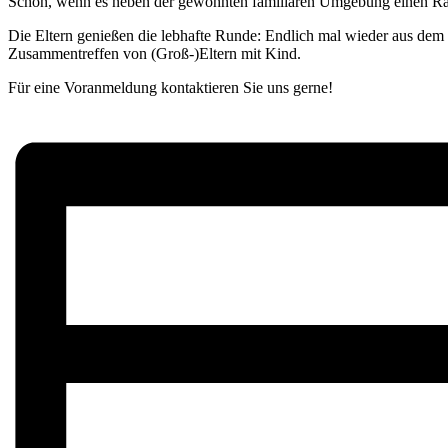
Schön, wenn es neben der gewohnten familiären Umgebung einen Rau
Die Eltern genießen die lebhafte Runde: Endlich mal wieder aus de
Zusammentreffen von (Groß-)Eltern mit Kind.
Für eine Voranmeldung kontaktieren Sie uns gerne!