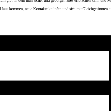
m gibt, in dem man sicher und geborgen alles erforschen kann und M
m Haus kommen, neue Kontakte knüpfen und sich mit Gleichgesinnten a