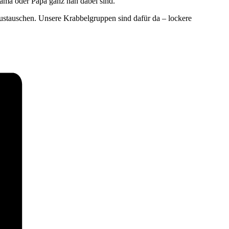
ama oder Papa ganz nah dabei sind.
ustauschen. Unsere Krabbelgruppen sind dafür da – lockere