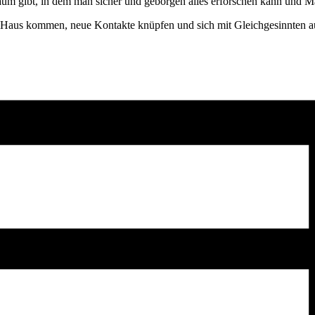
m gibt, in dem man sicher und geborgen alles erforschen kann und M
m Haus kommen, neue Kontakte knüpfen und sich mit Gleichgesinnten a