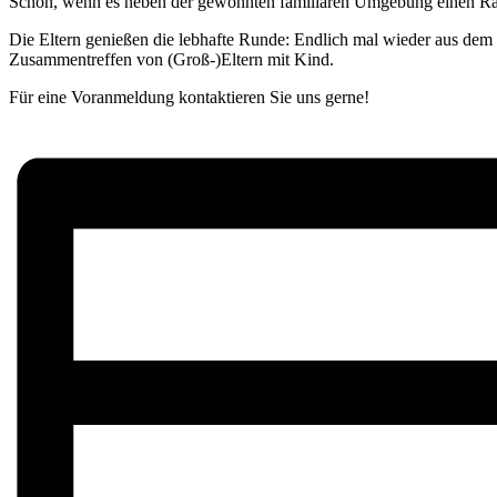
Schön, wenn es neben der gewohnten familiären Umgebung einen Rau
Die Eltern genießen die lebhafte Runde: Endlich mal wieder aus de
Zusammentreffen von (Groß-)Eltern mit Kind.
Für eine Voranmeldung kontaktieren Sie uns gerne!