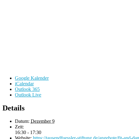
Google Kalender
iCalendar
Outlook 365
Outlook Live
Details
Datum:
Dezember 9
Zeit:
16:30 - 17:30
Website:
https://tausendfuessler-stiftung.de/angebote/fit-and-da