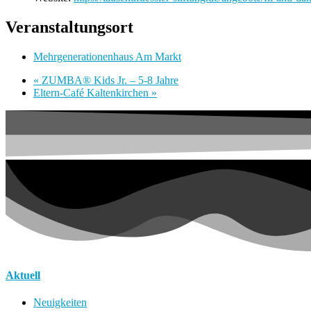
Veranstaltungsort
Mehrgenerationenhaus Am Markt
«
ZUMBA® Kids Jr. – 5-8 Jahre
Eltern-Café Kaltenkirchen
»
Aktuell
Neuigkeiten