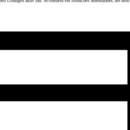
vielen Übungen aktiv mit. So entsteht ein fröhliches Miteinander, be