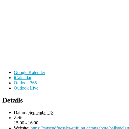
Google Kalender
iCalendar
Outlook 365
Outlook Live
Details
Datum:
September 18
Zeit:
15:00 - 16:00
Website:
https://tausendfuessler-stiftung.de/angebote/ballspielg