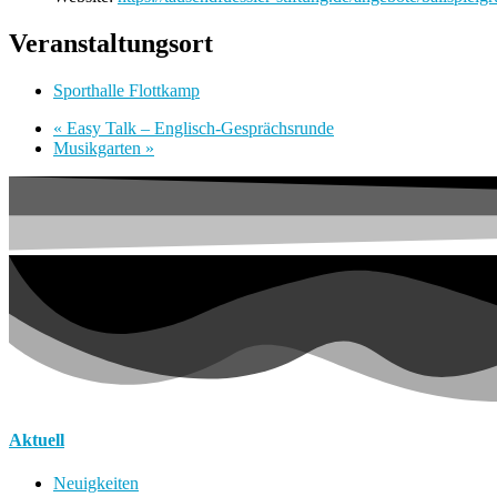
Veranstaltungsort
Sporthalle Flottkamp
«
Easy Talk – Englisch-Gesprächsrunde
Musikgarten
»
Aktuell
Neuigkeiten