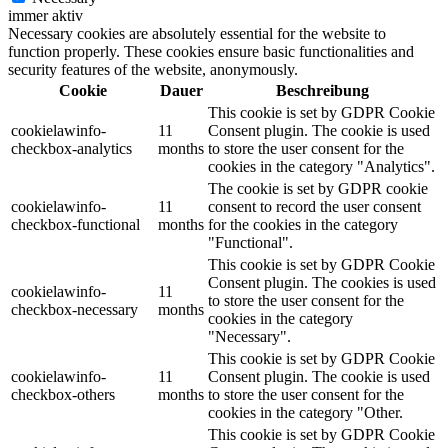
immer aktiv
Necessary cookies are absolutely essential for the website to
function properly. These cookies ensure basic functionalities and
security features of the website, anonymously.
Cookie
Dauer
Beschreibung
This cookie is set by GDPR Cookie
cookielawinfo-
11
Consent plugin. The cookie is used
checkbox-analytics
months
to store the user consent for the
cookies in the category "Analytics".
The cookie is set by GDPR cookie
cookielawinfo-
11
consent to record the user consent
checkbox-functional
months
for the cookies in the category
"Functional".
This cookie is set by GDPR Cookie
Consent plugin. The cookies is used
cookielawinfo-
11
to store the user consent for the
checkbox-necessary
months
cookies in the category
"Necessary".
This cookie is set by GDPR Cookie
cookielawinfo-
11
Consent plugin. The cookie is used
checkbox-others
months
to store the user consent for the
cookies in the category "Other.
This cookie is set by GDPR Cookie