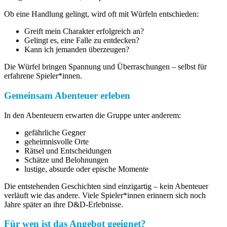
Ob eine Handlung gelingt, wird oft mit Würfeln entschieden:
Greift mein Charakter erfolgreich an?
Gelingt es, eine Falle zu entdecken?
Kann ich jemanden überzeugen?
Die Würfel bringen Spannung und Überraschungen – selbst für
erfahrene Spieler*innen.
Gemeinsam Abenteuer erleben
In den Abenteuern erwarten die Gruppe unter anderem:
gefährliche Gegner
geheimnisvolle Orte
Rätsel und Entscheidungen
Schätze und Belohnungen
lustige, absurde oder epische Momente
Die entstehenden Geschichten sind einzigartig – kein Abenteuer
verläuft wie das andere. Viele Spieler*innen erinnern sich noch
Jahre später an ihre D&D-Erlebnisse.
Für wen ist das Angebot geeignet?