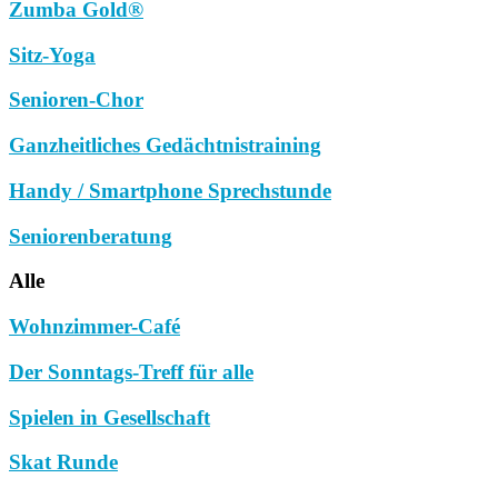
Zumba Gold®
Sitz-Yoga
Senioren-Chor
Ganzheitliches Gedächtnistraining
Handy / Smartphone Sprechstunde
Seniorenberatung
Alle
Wohnzimmer-Café
Der Sonntags-Treff für alle
Spielen in Gesellschaft
Skat Runde