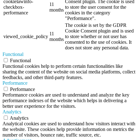
cookielawinfo-
Consent plugin. The cookie is used
11
checkbox-
to store the user consent for the
months
performance
cookies in the category
"Performance".
The cookie is set by the GDPR
Cookie Consent plugin and is used
11
viewed_cookie_policy
to store whether or not user has
months
consented to the use of cookies. It
does not store any personal data.
Functional
Functional
Functional cookies help to perform certain functionalities like
sharing the content of the website on social media platforms, collect
feedbacks, and other third-party features.
Performance
Performance
Performance cookies are used to understand and analyze the key
performance indexes of the website which helps in delivering a
better user experience for the visitors.
Analytics
Analytics
Analytical cookies are used to understand how visitors interact with
the website. These cookies help provide information on metrics the
number of visitors, bounce rate, traffic source, etc.