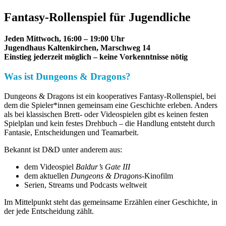
Fantasy-Rollenspiel
für Jugendliche
Jeden Mittwoch,
16:00 – 19:00 Uhr
Jugendhaus Kaltenkirchen, Marschweg 14
Einstieg jederzeit möglich – keine Vorkenntnisse nötig
Was ist Dungeons & Dragons?
Dungeons & Dragons ist ein kooperatives Fantasy-Rollenspiel, bei
dem die Spieler*innen gemeinsam eine Geschichte erleben. Anders
als bei klassischen Brett- oder Videospielen gibt es keinen festen
Spielplan und kein festes Drehbuch – die Handlung entsteht durch
Fantasie, Entscheidungen und Teamarbeit.
Bekannt ist D&D unter anderem aus:
dem Videospiel
Baldur’s Gate III
dem aktuellen
Dungeons & Dragons
-Kinofilm
Serien, Streams und Podcasts weltweit
Im Mittelpunkt steht das gemeinsame Erzählen einer Geschichte, in
der jede Entscheidung zählt.