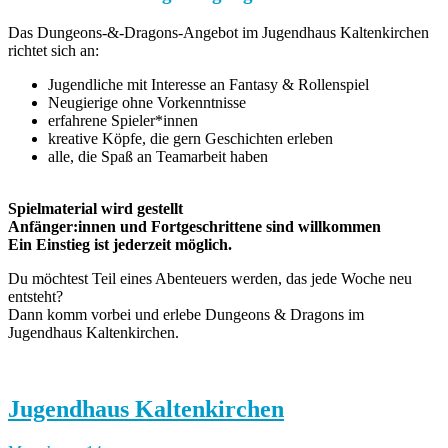
Das Dungeons-&-Dragons-Angebot im Jugendhaus Kaltenkirchen
richtet sich an:
Jugendliche mit Interesse an Fantasy & Rollenspiel
Neugierige ohne Vorkenntnisse
erfahrene Spieler*innen
kreative Köpfe, die gern Geschichten erleben
alle, die Spaß an Teamarbeit haben
Spielmaterial wird gestellt
Anfänger:innen und Fortgeschrittene sind willkommen
Ein Einstieg ist jederzeit möglich.
Du möchtest Teil eines Abenteuers werden, das jede Woche neu
entsteht?
Dann komm vorbei und erlebe Dungeons & Dragons im
Jugendhaus Kaltenkirchen.
Jugendhaus Kaltenkirchen