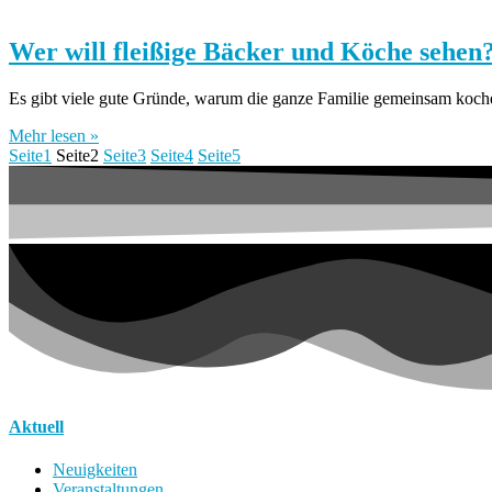
Wer will fleißige Bäcker und Köche sehen
Es gibt viele gute Gründe, warum die ganze Familie gemeinsam koche
Mehr lesen »
Seite
1
Seite
2
Seite
3
Seite
4
Seite
5
Aktuell
Neuigkeiten
Veranstaltungen