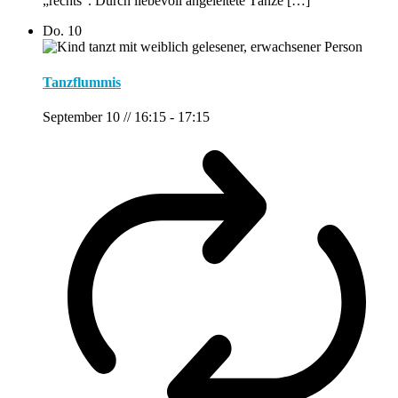
„rechts“. Durch liebevoll angeleitete Tänze […]
Do.
10
Tanzflummis
September 10 // 16:15
-
17:15