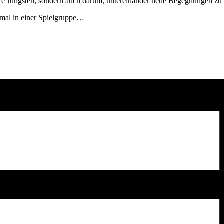
ere Jüngsten, sondern auch darum, untereinander neue Begegnungen zu 
mal in einer Spielgruppe…