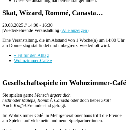
Diese Veranstaltung hat bereits stattgefunden.
Skat, Wizard, Rommé, Canasta…
20.03.2025 // 14:00
-
16:30
|
Wiederkehrende Veranstaltung
(Alle anzeigen)
Eine Veranstaltung, die im Abstand von 1 Woche(n) um 14:00 Uhr
am Donnerstag stattfindet und unbegrenzt wiederholt wird.
«
Fit für den Alltag
Wohnzimmer-Café
»
Gesellschaftsspiele im Wohnzimmer-Café
Sie spielen gerne
Mensch ärgere dich
nicht
oder
Malefiz,
Rommé
,
Canasta
oder doch lieber
Skat
?
Auch
Kniffel
-Freunde sind gefragt.
Im Wohnzimmer-Café im Mehrgenerationenhaus trifft die Freude
am Spielen auf viele nette und neue Spielpartner:innen.