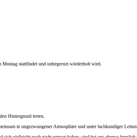
Montag stattfindet und unbegrenzt wiederholt wird.
den Hintergrund treten.
gemeinsam in ungezwungener Atmosphäre und unter fachkundiger Leitun
d sich vielleicht noch nicht getraut haben, sind bei uns ebenso herzli