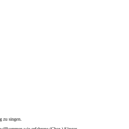
g zu singen.
ch willkommen wie erfahrene (Chor-) Sänger.