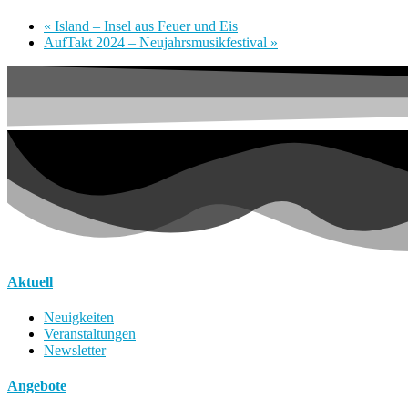
«
Island – Insel aus Feuer und Eis
AufTakt 2024 – Neujahrsmusikfestival
»
Aktuell
Neuigkeiten
Veranstaltungen
Newsletter
Angebote