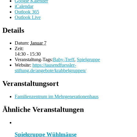
Google Kalender
iCalendar
Outlook 365
Outlook Live
Details
Datum:
Januar 7
Zeit:
14:30 - 15:30
Veranstaltung-Tags:
Baby-Treff
,
Spielgruppe
Website:
https://tausendfuessler-
stiftung.de/angebote/krabbelgruppen/
Veranstaltungsort
Familienzentrum im Mehrgenerationenhaus
Ähnliche Veranstaltungen
Spielgruppe Wühlmäuse