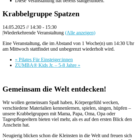
Diese Veranstaltung hat bereits stattgefunden.
Krabbelgruppe Spatzen
14.05.2025 // 14:30
-
15:30
|
Wiederkehrende Veranstaltung
(Alle anzeigen)
Eine Veranstaltung, die im Abstand von 1 Woche(n) um 14:30 Uhr
am Mittwoch stattfindet und unbegrenzt wiederholt wird.
«
Pilates Für Einsteiger:innen
ZUMBA® Kids Jr. – 5-8 Jahre
»
Gemeinsam die Welt entdecken!
Wir wollen gemeinsam Spaß haben, Körpergefühl wecken,
verschiedene Materialien kennenlernen, spielen, singen, hüpfen –
unsere Krabbelgruppen mit Mama, Papa, Oma, Opa oder
Tagespflegeeltern bieten viel mehr, als es auf den ersten Blick den
Anschein hat.
Neugierig blicken schon die Kleinsten in die Welt und freuen sich