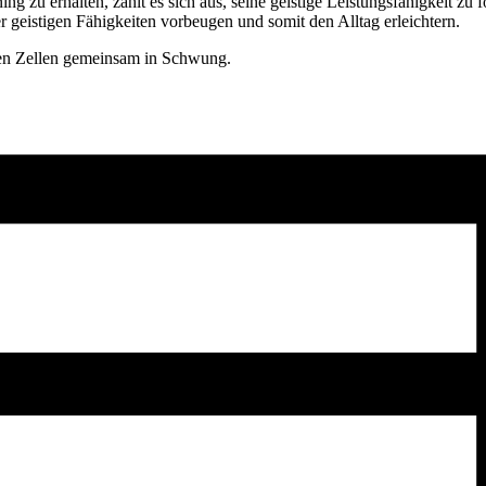
ng zu erhalten, zahlt es sich aus, seine geistige Leistungsfähigkeit zu f
 geistigen Fähigkeiten vorbeugen und somit den Alltag erleichtern.
en Zellen gemeinsam in Schwung.