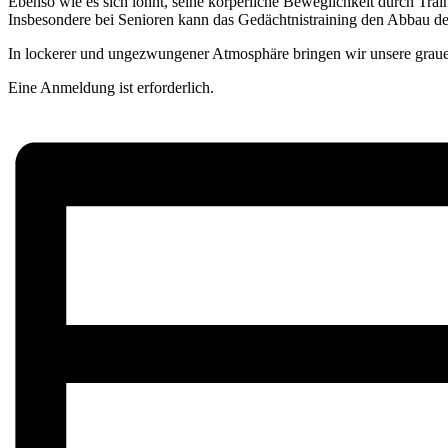
Ebenso wie es sich lohnt, seine körperliche Beweglichkeit durch Traini
Insbesondere bei Senioren kann das Gedächtnistraining den Abbau der
In lockerer und ungezwungener Atmosphäre bringen wir unsere grau
Eine Anmeldung ist erforderlich.