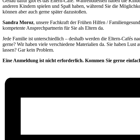
Genau dafür gibt es das Eltern-Café. Währenddessen haben die Kinder
anderen Kindern spielen und Spaß haben, während Sie die Möglichke
können aber auch gerne später dazustoßen.
Sandra Moroz
, unsere Fachkraft der Frühen Hilfen / Familiengesundh
kompetente Ansprechpartnerin für Sie als Eltern da.
Jede Familie ist unterschiedlich – deshalb werden die Eltern-Cafés 
gerne? Wir haben viele verschiedene Materialien da. Sie haben Lust 
lassen? Gar kein Problem.
Eine Anmeldung ist nicht erforderlich. Kommen Sie gerne einfac