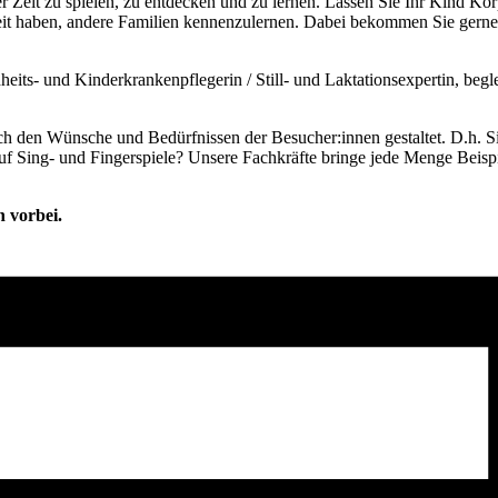
 Zeit zu spielen, zu entdecken und zu lernen. Lassen Sie Ihr Kind Kör
it haben, andere Familien kennenzulernen. Dabei bekommen Sie gerne 
eits- und Kinderkrankenpflegerin / Still- und Laktationsexpertin, beglei
nach den Wünsche und Bedürfnissen der Besucher:innen gestaltet. D.h. S
auf Sing- und Fingerspiele? Unsere Fachkräfte bringe jede Menge Beisp
h vorbei.