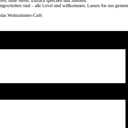
ren, ohne Stress. Einfach sprechen und zuhören.
rtgeschritten sind – alle Level sind willkommen. Lassen Sie uns geme
in das Wohnzimmer-Café.