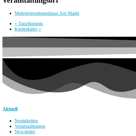
Veranstaltungsort
Mehrgenerationenhaus Am Markt
«
Tanzflummis
Kletterkäfer
»
Aktuell
Neuigkeiten
Veranstaltungen
Newsletter