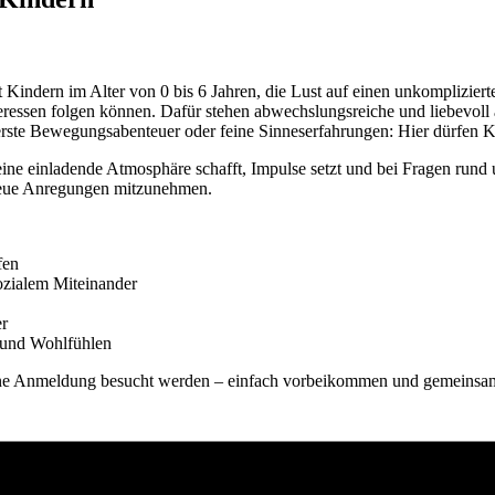
 Kindern im Alter von 0 bis 6 Jahren, die Lust auf einen unkompliziert
eressen folgen können. Dafür stehen abwechslungsreiche und liebevoll a
erste Bewegungsabenteuer oder feine Sinneserfahrungen: Hier dürfen 
ine einladende Atmosphäre schafft, Impulse setzt und bei Fragen rund um
neue Anregungen mitzunehmen.
fen
zialem Miteinander
er
 und Wohlfühlen
n ohne Anmeldung besucht werden – einfach vorbeikommen und gemeinsam