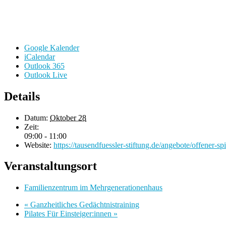
Google Kalender
iCalendar
Outlook 365
Outlook Live
Details
Datum:
Oktober 28
Zeit:
09:00 - 11:00
Website:
https://tausendfuessler-stiftung.de/angebote/offener-spi
Veranstaltungsort
Familienzentrum im Mehrgenerationenhaus
«
Ganzheitliches Gedächtnistraining
Pilates Für Einsteiger:innen
»