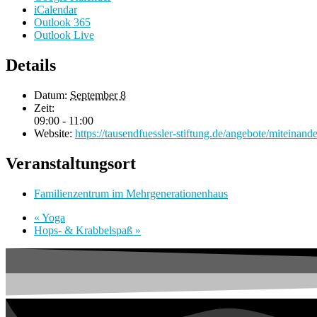
iCalendar
Outlook 365
Outlook Live
Details
Datum:
September 8
Zeit:
09:00 - 11:00
Website:
https://tausendfuessler-stiftung.de/angebote/miteinande
Veranstaltungsort
Familienzentrum im Mehrgenerationenhaus
«
Yoga
Hops- & Krabbelspaß
»