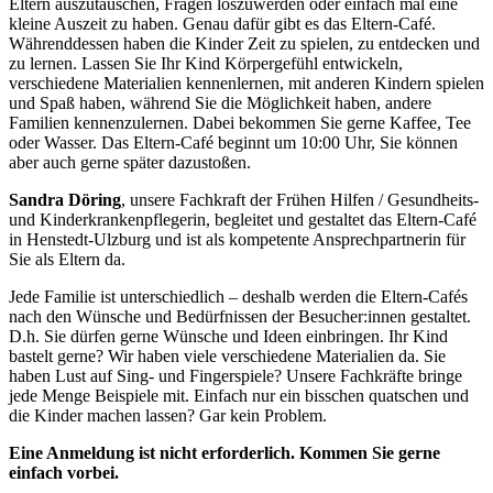
Eltern auszutauschen, Fragen loszuwerden oder einfach mal eine
kleine Auszeit zu haben. Genau dafür gibt es das Eltern-Café.
Währenddessen haben die Kinder Zeit zu spielen, zu entdecken und
zu lernen. Lassen Sie Ihr Kind Körpergefühl entwickeln,
verschiedene Materialien kennenlernen, mit anderen Kindern spielen
und Spaß haben, während Sie die Möglichkeit haben, andere
Familien kennenzulernen. Dabei bekommen Sie gerne Kaffee, Tee
oder Wasser. Das Eltern-Café beginnt um 10:00 Uhr, Sie können
aber auch gerne später dazustoßen.
Sandra Döring
, unsere Fachkraft der Frühen Hilfen / Gesundheits-
und Kinderkrankenpflegerin, begleitet und gestaltet das Eltern-Café
in Henstedt-Ulzburg und ist als kompetente Ansprechpartnerin für
Sie als Eltern da.
Jede Familie ist unterschiedlich – deshalb werden die Eltern-Cafés
nach den Wünsche und Bedürfnissen der Besucher:innen gestaltet.
D.h. Sie dürfen gerne Wünsche und Ideen einbringen. Ihr Kind
bastelt gerne? Wir haben viele verschiedene Materialien da. Sie
haben Lust auf Sing- und Fingerspiele? Unsere Fachkräfte bringe
jede Menge Beispiele mit. Einfach nur ein bisschen quatschen und
die Kinder machen lassen? Gar kein Problem.
Eine Anmeldung ist nicht erforderlich. Kommen Sie gerne
einfach vorbei.