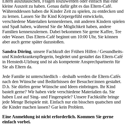
Eltern auszutauschen, Fragen loszuwerden oder einfach mal eine
kleine Auszeit zu haben. Genau dafür gibt es das Eltern-Café.
Währenddessen haben die Kinder Zeit zu spielen, zu entdecken und
zu lernen. Lassen Sie Ihr Kind Körpergefühl entwickeln,
verschiedene Materialien kennenlernen, mit anderen Kindern spielen
und Spaß haben, während Sie die Möglichkeit haben, andere
Familien kennenzulernen. Dabei bekommen Sie gerne Kaffee, Tee
oder Wasser. Das Eltern-Café beginnt um 10:00 Uhr, Sie können
aber auch gerne später dazustoßen.
Sandra Döring
, unsere Fachkraft der Frühen Hilfen / Gesundheits-
und Kinderkrankenpflegerin, begleitet und gestaltet das Eltern-Café
in Henstedt-Ulzburg und ist als kompetente Ansprechpartnerin für
Sie als Eltern da.
Jede Familie ist unterschiedlich – deshalb werden die Eltern-Cafés
nach den Wünsche und Bedürfnissen der Besucher:innen gestaltet.
D.h. Sie dürfen gerne Wünsche und Ideen einbringen. Ihr Kind
bastelt gerne? Wir haben viele verschiedene Materialien da. Sie
haben Lust auf Sing- und Fingerspiele? Unsere Fachkräfte bringe
jede Menge Beispiele mit. Einfach nur ein bisschen quatschen und
die Kinder machen lassen? Gar kein Problem.
Eine Anmeldung ist nicht erforderlich. Kommen Sie gerne
einfach vorbei.