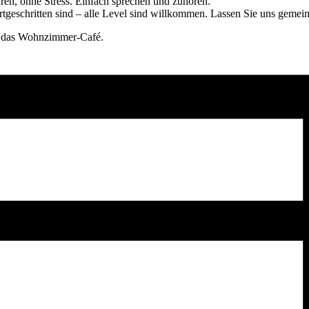
ren, ohne Stress. Einfach sprechen und zuhören.
rtgeschritten sind – alle Level sind willkommen. Lassen Sie uns geme
in das Wohnzimmer-Café.