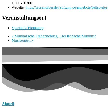
15:00 - 16:00
Website:
https://tausendfuessler-stiftung.de/angebote/ballspielg
Veranstaltungsort
Sporthalle Flottkamp
«
Musikalische Früherziehung „Der fröhliche Musikus“
Musikgarten
»
Aktuell