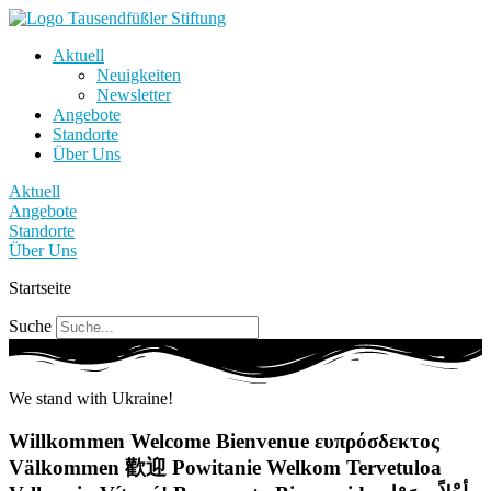
Aktuell
Neuigkeiten
Newsletter
Angebote
Standorte
Über Uns
Aktuell
Angebote
Standorte
Über Uns
Startseite
Suche
We stand with Ukraine!
Willkommen
Welcome
Bienvenue
ευπρόσδεκτος
Välkommen
歡迎
Powitanie
Welkom
Tervetuloa