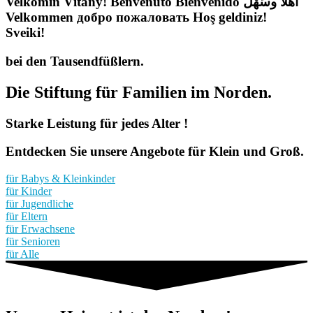
Velkomin
Vítaný!
Benvenuto
Bienvenido
أهْلاً وسَهْل
Velkommen
добро пожаловать
Hoş geldiniz!
Sveiki!
bei den Tausendfüßlern.
Die Stiftung für Familien im Norden.
Starke Leistung
für jedes Alter
!
Entdecken Sie unsere Angebote für Klein und Groß.
für Babys & Kleinkinder
für Kinder
für Jugendliche
für Eltern
für Erwachsene
für Senioren
für Alle