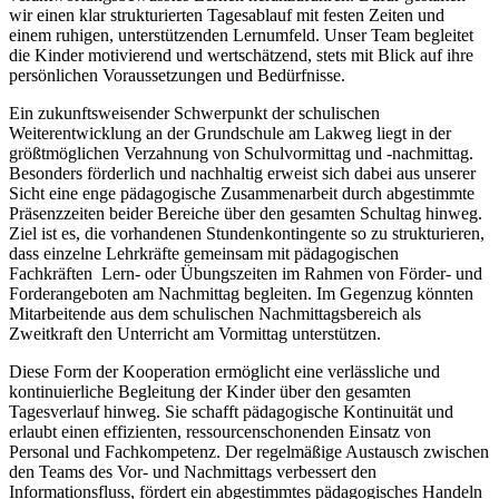
wir einen klar strukturierten Tagesablauf mit festen Zeiten und
einem ruhigen, unterstützenden Lernumfeld. Unser Team begleitet
die Kinder motivierend und wertschätzend, stets mit Blick auf ihre
persönlichen Voraussetzungen und Bedürfnisse.
Ein zukunftsweisender Schwerpunkt der schulischen
Weiterentwicklung an der Grundschule am Lakweg liegt in der
größtmöglichen Verzahnung von Schulvormittag und -nachmittag.
Besonders förderlich und nachhaltig erweist sich dabei aus unserer
Sicht eine enge pädagogische Zusammenarbeit durch abgestimmte
Präsenzzeiten beider Bereiche über den gesamten Schultag hinweg.
Ziel ist es, die vorhandenen Stundenkontingente so zu strukturieren,
dass einzelne Lehrkräfte gemeinsam mit pädagogischen
Fachkräften Lern- oder Übungszeiten im Rahmen von Förder- und
Forderangeboten am Nachmittag begleiten. Im Gegenzug könnten
Mitarbeitende aus dem schulischen Nachmittagsbereich als
Zweitkraft den Unterricht am Vormittag unterstützen.
Diese Form der Kooperation ermöglicht eine verlässliche und
kontinuierliche Begleitung der Kinder über den gesamten
Tagesverlauf hinweg. Sie schafft pädagogische Kontinuität und
erlaubt einen effizienten, ressourcenschonenden Einsatz von
Personal und Fachkompetenz. Der regelmäßige Austausch zwischen
den Teams des Vor- und Nachmittags verbessert den
Informationsfluss, fördert ein abgestimmtes pädagogisches Handeln