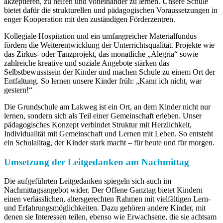
akzeptieren, zu helfen und voneinander zu lernen. Unsere Schule
bietet dafür die strukturellen und pädagogischen Voraussetzungen in
enger Kooperation mit den zuständigen Förderzentren.
Kollegiale Hospitation und ein umfangreicher Materialfundus
fördern die Weiterentwicklung der Unterrichtsqualität. Projekte wie
das Zirkus- oder Tanzprojekt, das monatliche „Alegria“ sowie
zahlreiche kreative und soziale Angebote stärken das
Selbstbewusstsein der Kinder und machen Schule zu einem Ort der
Entfaltung. So lernen unsere Kinder früh: „Kann ich nicht, war
gestern!“
Die Grundschule am Lakweg ist ein Ort, an dem Kinder nicht nur
lernen, sondern sich als Teil einer Gemeinschaft erleben. Unser
pädagogisches Konzept verbindet Struktur mit Herzlichkeit,
Individualität mit Gemeinschaft und Lernen mit Leben. So entsteht
ein Schulalltag, der Kinder stark macht – für heute und für morgen.
Umsetzung der Leitgedanken am Nachmittag
Die aufgeführten Leitgedanken spiegeln sich auch im
Nachmittagsangebot wider. Der Offene Ganztag bietet Kindern
einen verlässlichen, altersgerechten Rahmen mit vielfältigen Lern-
und Erfahrungsmöglichkeiten. Dazu gehören andere Kinder, mit
denen sie Interessen teilen, ebenso wie Erwachsene, die sie achtsam