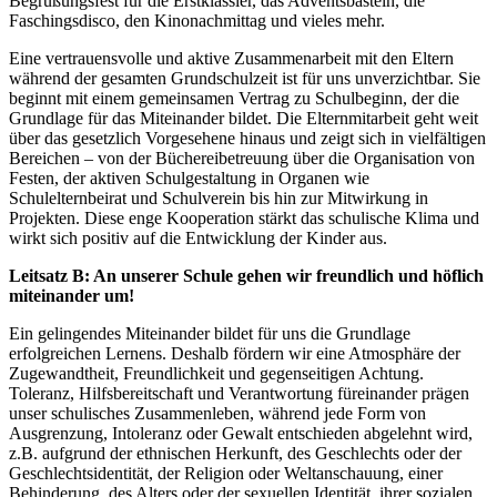
Begrüßungsfest für die Erstklässler, das Adventsbasteln, die
Faschingsdisco, den Kinonachmittag und vieles mehr.
Eine vertrauensvolle und aktive Zusammenarbeit mit den Eltern
während der gesamten Grundschulzeit ist für uns unverzichtbar. Sie
beginnt mit einem gemeinsamen Vertrag zu Schulbeginn, der die
Grundlage für das Miteinander bildet. Die Elternmitarbeit geht weit
über das gesetzlich Vorgesehene hinaus und zeigt sich in vielfältigen
Bereichen – von der Büchereibetreuung über die Organisation von
Festen, der aktiven Schulgestaltung in Organen wie
Schulelternbeirat und Schulverein bis hin zur Mitwirkung in
Projekten. Diese enge Kooperation stärkt das schulische Klima und
wirkt sich positiv auf die Entwicklung der Kinder aus.
Leitsatz B:
An unserer Schule gehen wir freundlich und höflich
miteinander um!
Ein gelingendes Miteinander bildet für uns die Grundlage
erfolgreichen Lernens. Deshalb fördern wir eine Atmosphäre der
Zugewandtheit, Freundlichkeit und gegenseitigen Achtung.
Toleranz, Hilfsbereitschaft und Verantwortung füreinander prägen
unser schulisches Zusammenleben, während jede Form von
Ausgrenzung, Intoleranz oder Gewalt entschieden abgelehnt wird,
z.B. aufgrund der ethnischen Herkunft, des Geschlechts oder der
Geschlechtsidentität, der Religion oder Weltanschauung, einer
Behinderung, des Alters oder der sexuellen Identität, ihrer sozialen