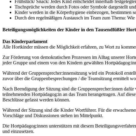
Frühstück/ Snack: Jedes Kind entscheidet innerhalb festgeleg
Tischsprüche werden durch Fotos oder Symbole dargestellt un
Kinder werden in die Körperhygiene einbezogen, bestimmen selb
Durch den regelmäßigen Austausch im Team zum Thema: Wie kö
Beteiligungsmöglichkeiten der Kinder in den Tausendfüßler Hor
Das Kinderparlament
Alle Hortkinder müssen die Möglichkeit erfahren, zu Wort zu kommen. 
Zur Förderung von demokratischen Prozessen im Alltag unserer Horte
jeder Gruppe und einem von den Kindern gewählten Hortpädagog:inne
Während der Gruppensprecher:innensitzung wird ein Protokoll erstel
zuvor über die Gruppenbesprechungen / die Teamsitzung ermittelt wor
Nach Beendigung der Sitzung sind die Gruppensprecher:innen dafür 
teilnehmenden Hortpädagog:in an das Team herangetragen. Auf diese
Beschlüsse gefasst werden können.
Während der Sitzung sind die Kinder Wortführer. Für die erwachsenen 
Vorschläge und Diskussionen stehen im Mittelpunkt.
Die Hortpädagog:innen unterstützen mit diesem Beteiligungsverfahre
und einzusetzen.