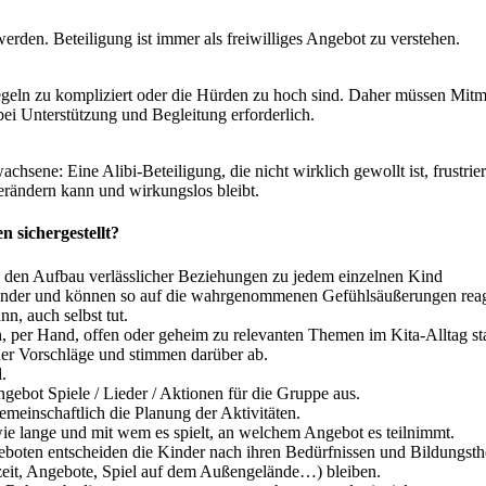
rden. Beteiligung ist immer als freiwilliges Angebot zu verstehen.
geln zu kompliziert oder die Hürden zu hoch sind. Daher müssen Mitm
ei Unterstützung und Begleitung erforderlich.
chsene: Eine Alibi-Beteiligung, die nicht wirklich gewollt ist, frustrie
rändern kann und wirkungslos bleibt.
n sichergestellt?
 den Aufbau verlässlicher Beziehungen zu jedem einzelnen Kind
Kinder und können so auf die wahrgenommenen Gefühlsäußerungen reag
nn, auch selbst tut.
per Hand, offen oder geheim zu relevanten Themen im Kita-Alltag sta
der Vorschläge und stimmen darüber ab.
.
bot Spiele / Lieder / Aktionen für die Gruppe aus.
meinschaftlich die Planung der Aktivitäten.
wie lange und mit wem es spielt, an welchem Angebot es teilnimmt.
boten entscheiden die Kinder nach ihren Bedürfnissen und Bildungst
lzeit, Angebote, Spiel auf dem Außengelände…) bleiben.