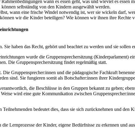
ter Rahmenbedingungen wann es essen geht, was und wieviel es essen m
d können selbständig von den Kindern ausgewählt werden.
st, wann eine frische Windel notwendig ist, wer sie wickeln darf, we
nnen wir die Kinder beteiligen? Wie können wir ihnen ihre Rechte v
teinrichtungen
Sie haben das Recht, gehört und beachtet zu werden und sie sollen erf
inrichtungen wurde die Gruppensprechersitzung (Kinderparlament) eing
n. Die Gruppensprechersitzung findet regelmäßig statt.
lt. Die Gruppensprecher:innen und die pädagogische Fachkraft benenn
den sind. Sie fungieren somit als Botschafter:innen ihrer Kindergrupp
verantwortlich, die Beschlüsse in den Gruppen bekannt zu geben; eb
 Weise wird eine gute Kommunikation zwischen Gruppensprecher:innen
Teilnehmenden bedeutet dies, dass sie sich zurücknehmen und den Kinde
n die Lernprozesse der Kinder, eigene Bedürfnisse zu erkennen und a