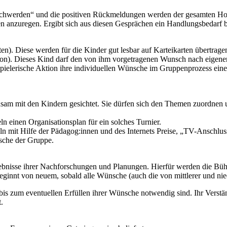
chwerden“ und die positiven Rückmeldungen werden der gesamten Hortgr
en anzuregen. Ergibt sich aus diesen Gesprächen ein Handlungsbedarf 
. Diese werden für die Kinder gut lesbar auf Karteikarten übertragen. 
). Dieses Kind darf den von ihm vorgetragenen Wunsch nach eigenem E
pielerische Aktion ihre individuellen Wünsche im Gruppenprozess eine
sam mit den Kindern gesichtet. Sie dürfen sich den Themen zuordnen 
 einen Organisationsplan für ein solches Turnier.
n mit Hilfe der Pädagog:innen und des Internets Preise, „TV-Anschlus
nsche der Gruppe.
ebnisse ihrer Nachforschungen und Planungen. Hierfür werden die Bühn
ginnt von neuem, sobald alle Wünsche (auch die von mittlerer und nied
 bis zum eventuellen Erfüllen ihrer Wünsche notwendig sind. Ihr Verst
.